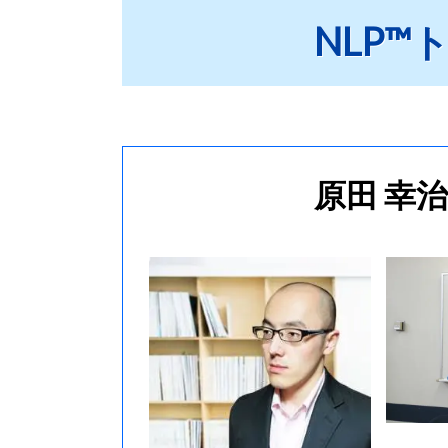
NLP™
原田 幸