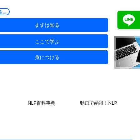
を…
まずは知る
ここで学ぶ
身につける
NLP百科事典
動画で納得！NLP