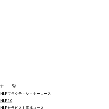
ナー一覧
NLPプラクティショナーコース
NLP2.0
NLPセラピスト養成コース