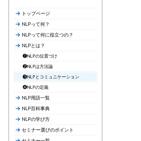
トップページ
NLPって何？
NLPって何に役立つの？
NLPとは？
❶NLPの位置づけ
❷NLPは方法論
❸NLPとコミュニケーション
❹NLPの定義
NLP用語一覧
NLP百科事典
NLPの学び方
セミナー選びのポイント
セミナー一覧