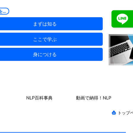
を…
まずは知る
ここで学ぶ
身につける
NLP百科事典
動画で納得！NLP
トップ