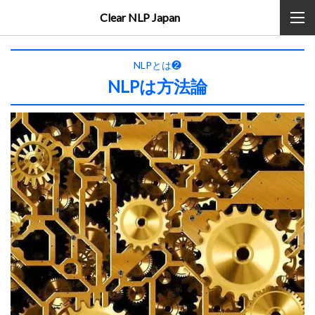
Clear NLP Japan
NLPとは❷
NLPは方法論