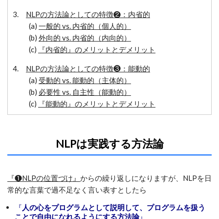
3.
NLPの方法論としての特徴❷：内省的
(a)
一般的 vs. 内省的（個人的）
(b)
外向的 vs. 内省的（内向的）
(c)
『内省的』のメリットとデメリット
4.
NLPの方法論としての特徴❸：能動的
(a)
受動的 vs. 能動的（主体的）
(b)
必要性 vs. 自主性（能動的）
(c)
『能動的』のメリットとデメリット
NLPは実践する方法論
『❶NLPの位置づけ』
からの繰り返しになりますが、NLPを日
常的な言葉で過不足なく言い表すとしたら
『
人の心をプログラムとして説明して、プログラムを扱う
ことで自由になれるようにする方法論
』