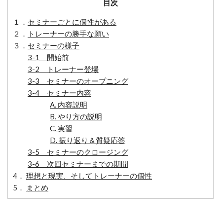
目次
１．
セミナーごとに個性がある
２．
トレーナーの勝手な願い
３．
セミナーの様子
3-1 開始前
3-2 トレーナー登場
3-3 セミナーのオープニング
3-4 セミナー内容
A. 内容説明
B. やり方の説明
C. 実習
D. 振り返り＆質疑応答
3-5 セミナーのクロージング
3-6 次回セミナーまでの期間
4．
理想と現実、そしてトレーナーの個性
5．
まとめ