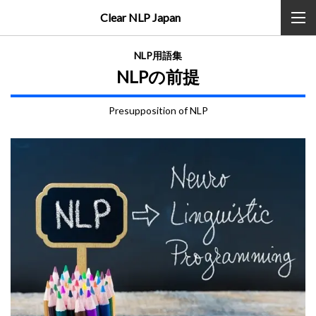
Clear NLP Japan
NLP用語集
NLPの前提
Presupposition of NLP