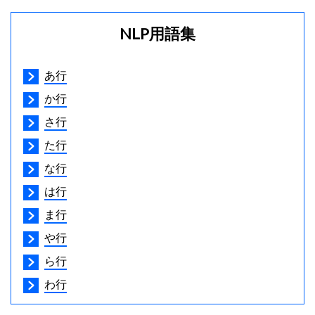
NLP用語集
あ行
か行
さ行
た行
な行
は行
ま行
や行
ら行
わ行