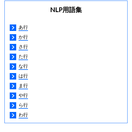
NLP用語集
あ行
か行
さ行
た行
な行
は行
ま行
や行
ら行
わ行