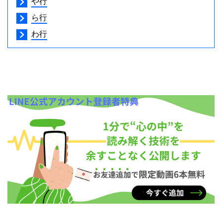
や行
ら行
わ行