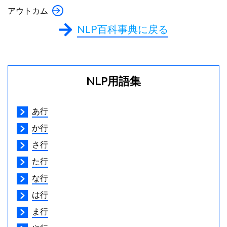
アウトカム
NLP百科事典に戻る
NLP用語集
あ行
か行
さ行
た行
な行
は行
ま行