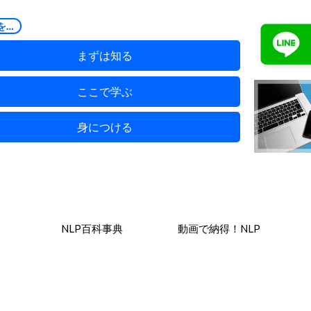
を…
まずは知る
ここで学ぶ
身につける
NLP百科事典
動画で納得！NLP