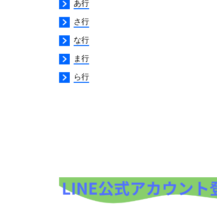
あ行
さ行
な行
ま行
ら行