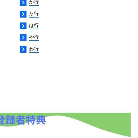
か行
た行
は行
や行
わ行