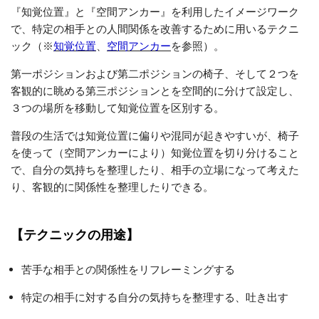
『
知覚位置
』と『
空間アンカー
』を利用したイメージワーク
で、特定の相手との人間関係を改善するために用いるテクニ
ック（※
知覚位置
、
空間アンカー
を参照）。
第一ポジションおよび第二ポジションの椅子、そして２つを
客観的に眺める第三ポジションとを空間的に分けて設定し、
３つの場所を移動して知覚位置を区別する。
普段の生活では知覚位置に偏りや混同が起きやすいが、椅子
を使って（空間アンカーにより）知覚位置を切り分けること
で、自分の気持ちを整理したり、相手の立場になって考えた
り、客観的に関係性を整理したりできる。
【テクニックの用途】
苦手な相手との関係性をリフレーミングする
特定の相手に対する自分の気持ちを整理する、吐き出す