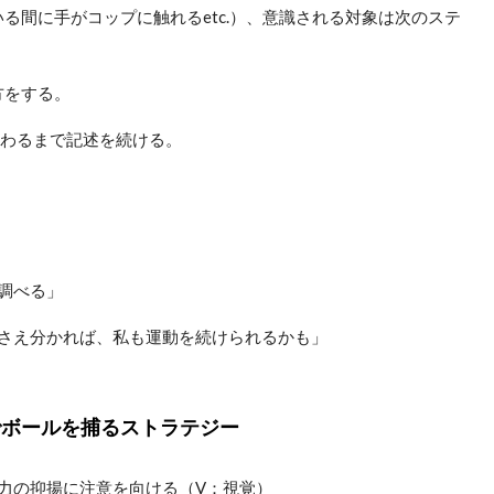
る間に手がコップに触れるetc.）、意識される対象は次のステ
方をする。
終わるまで記述を続ける。
調べる」
さえ分かれば、私も運動を続けられるかも」
でボールを捕るストラテジー
力の抑揚に注意を向ける（V：視覚）