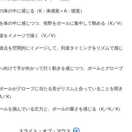
の体の中に感じる（K：体感覚＋A：聴覚）
を体の中に感じつつ、視野をボールに集中して眺める（K／V）
道をイメージで描く（V／V）
達点を空間的にイメージして、到達タイミングをリズムで感じ
へ向けて手が向かって行く動きを感じつつ、ボールとグローブ
ボールがグローブに当たる音がリズムと合っていることを聞き
A／K）
ールを掴んでいる圧力と、ボールの重さを感じる（K／K／K）
スライト・オブ・マウス