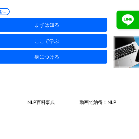
を…
まずは知る
ここで学ぶ
身につける
NLP百科事典
動画で納得！NLP