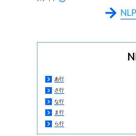
NL
N
あ行
さ行
な行
ま行
ら行