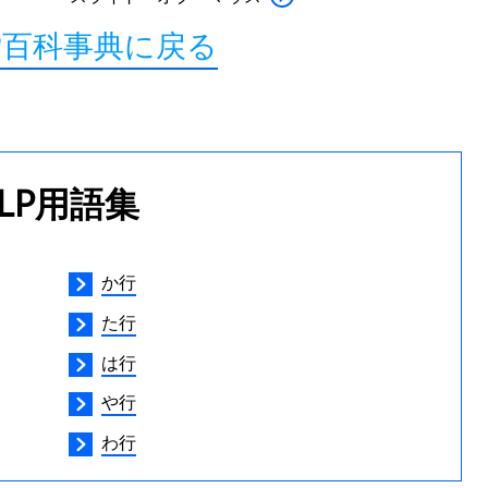
P百科事典に戻る
LP用語集
か行
た行
は行
や行
わ行